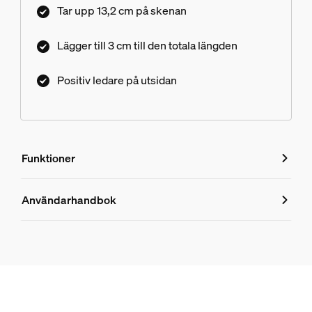
Tar upp 13,2 cm på skenan
Lägger till 3 cm till den totala längden
Positiv ledare på utsidan
Funktioner
Funktioner
Användarhandbok
Produktnummer (EAN/UPC)
8719514407404
Design och finish