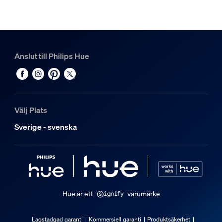
Färg
Svart
Material
Syntet
Anslut till Philips Hue
Övrigt
Särskilt utformad för
Vardagsrum, Sovrum, Kontor, Kontor, Kök
Välj Plats
Typ
Sverige - svenska
Övrigt
Förpackningens mått och vikt
EAN/UPC – produkt
8719514407404
Hue är ett
varumärke
Nettovikt
0,04 kg
Lagstadgad garanti
Kommersiell garanti
Produktsäkerhet