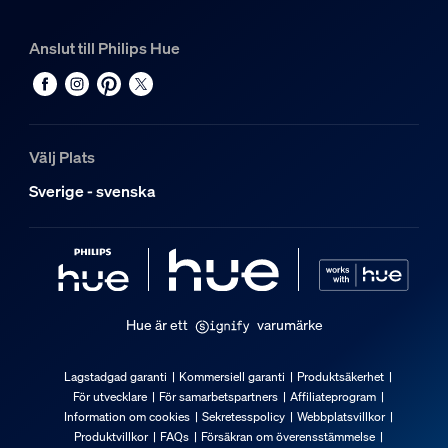
Metall, Syntet
Anslut till Philips Hue
Hållbarhet
Nominell livslängd
25 000
Välj Plats
Extra funktion/tillbehör medföljer.
Sverige - svenska
Batterier medföljer
Ja
Dimbar med Hue-app och strömbrytare
Ja
Hue är ett
varumärke
Integrerad LED-belysning
Ja
Lagstadgad garanti
Kommersiell garanti
Produktsäkerhet
För utvecklare
För samarbetspartners
Affiliateprogram
Ljusegenskaper
Information om cookies
Sekretesspolicy
Webbplatsvillkor
Produktvillkor
FAQs
Försäkran om överensstämmelse