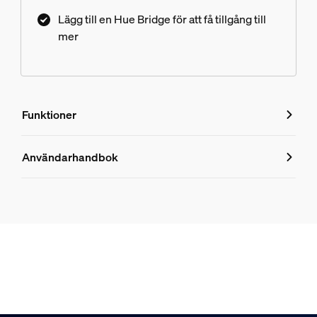
Lägg till en Hue Bridge för att få tillgång till
mer
Funktioner
Funktioner
Användarhandbok
Produktnummer (EAN/UPC)
8718696176467
Design och finish
Färg
Svart
Material