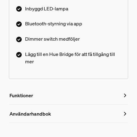
Inbyggd LED-lampa
Bluetooth-styrning via app
Dimmer switch medföljer
Lägg till en Hue Bridge för att få tillgång till
mer
Funktioner
Funktioner
Användarhandbok
Produktnummer (EAN/UPC)
8719514341272