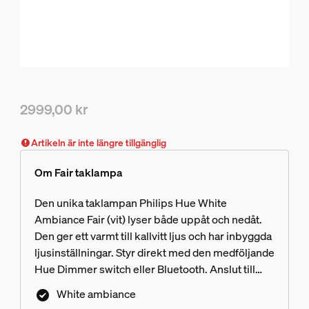
2999,00 kr
Nuvarande pris är 2999,00 kr
Artikeln är inte längre tillgänglig
Om Fair taklampa
Den unika taklampan Philips Hue White
Ambiance Fair (vit) lyser både uppåt och nedåt.
Den ger ett varmt till kallvitt ljus och har inbyggda
ljusinställningar. Styr direkt med den medföljande
Hue Dimmer switch eller Bluetooth. Anslut till
Hue Bridge om du vill ha fler smarta
White ambiance
ljusfunktioner.