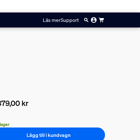
Läs mer
Support
79,00 kr
arande pris är 2879,00 kr
 lager
Lägg till i kundvagn