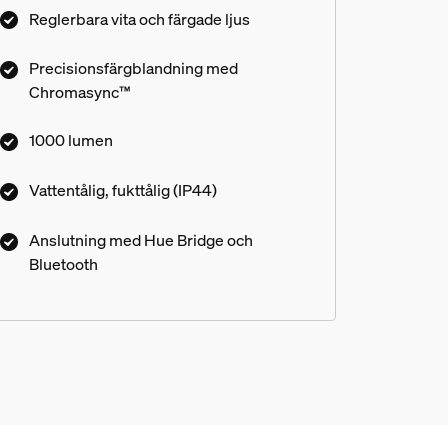
upp ännu större utrymmen.
Reglerbara vita och färgade ljus
Precisionsfärgblandning med
Chromasync™
1000 lumen
Vattentålig, fukttålig (IP44)
Anslutning med Hue Bridge och
Bluetooth