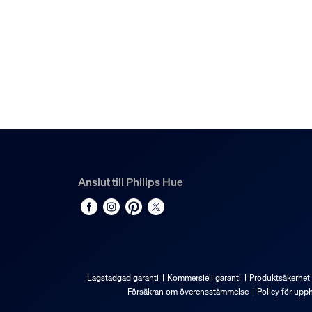
Material
Pressgjuten aluminium, PC
Hållbarhet
Antal tändcykler
50 000
Nominell livslängd
25 000
Omgivningstemperatur
Anslut till Philips Hue
–20 till +45 °C
Extra funktion/tillbehör
Justerbart spothuvud
Lagstadgad garanti
Kommersiell garanti
Produktsäkerhet
Ojusterbar
Försäkran om överensstämmelse
Policy för upp
Batterier medföljer