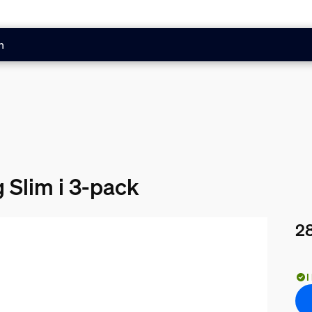
n
 Slim i 3-pack
28
Nuv
I