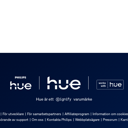
 medföljer.
Hue är ett
varumärke
För utvecklare
För samarbetspartners
Affiliateprogram
Information om cookie
hörande av support
Om oss
Kontakta Philips
Webbplatsägare
Pressrum
Karri