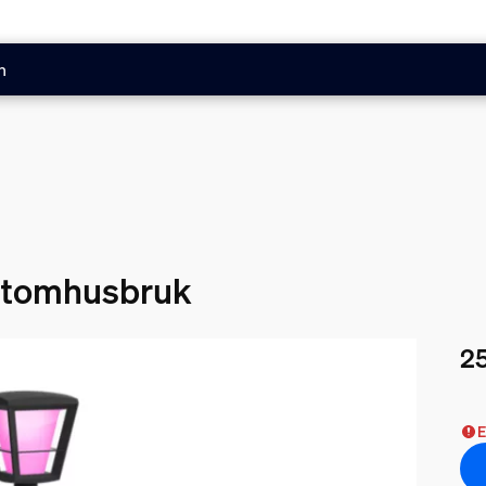
n
 utomhusbruk
25
Nuv
E