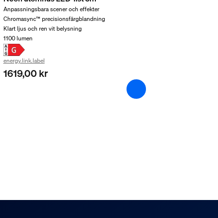
Anpassningsbara scener och effekter
Chromasync™ precisionsfärgblandning
Klart ljus och ren vit belysning
1100 lumen
energy.link.label
1619,00 kr
kt