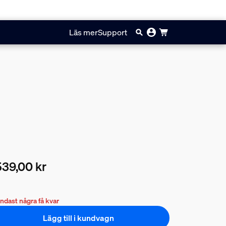
Läs mer
Support
39,00 kr
arande pris är 2539,00 kr
ndast några få kvar
Lägg till i kundvagn