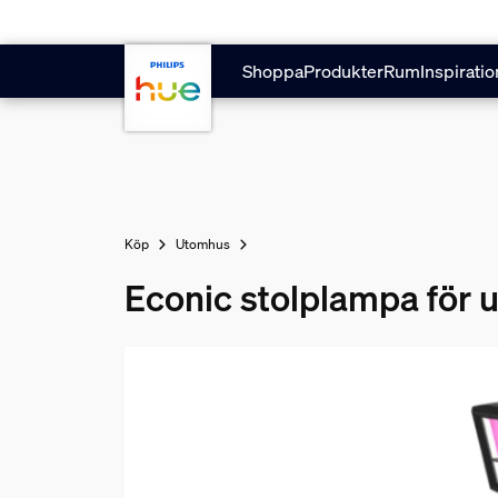
Hoppa till huvudinnehåll
Shoppa
Produkter
Rum
Inspiratio
Köp
Utomhus
Econic stolplampa för