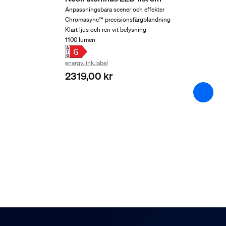
Anpassningsbara scener och effekter
Längd
Chromasync™ precisionsfärgblandning
207 mm
Klart ljus och ren vit belysning
1100 lumen
Bredd
322 mm
energy.link.label
Materialnummer (12NC)
2319,00 kr
915005732701
Produktens mått och vi
Nettovikt
2,120 kg
Total höjd
1 000 mm
Total längd
163 mm
Total bredd