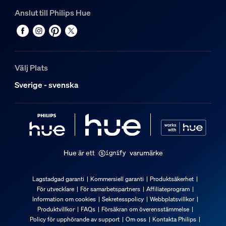
Anslut till Philips Hue
Hållbarhet
Nominell livslängd
25 000
Välj Plats
Extra funktion/tillbehör medföljer.
Sverige - svenska
Dimbar med Hue-app och strömbrytare
Ja
Helt väderbeständig
Nej
Hue är ett
varumärke
Ljusegenskaper
Lagstadgad garanti
Kommersiell garanti
Produktsäkerhet
För utvecklare
För samarbetspartners
Affiliateprogram
Färgåtergivningsindex
Information om cookies
Sekretesspolicy
Webbplatsvillkor
≥80
Produktvillkor
FAQs
Försäkran om överensstämmelse
Policy för upphörande av support
Om oss
Kontakta Philips