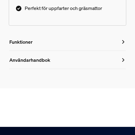
enheter från andra märken.
Perfekt för uppfarter och gräsmattor
Funktioner
Funktioner
Användarhandbok
Produktnummer (EAN/UPC)
8721103118516
Design och finish
Färg
Antracit
Material
Aluminium