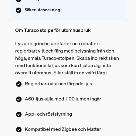
Säker utcheckning
Om Turaco stolpe för utomhusbruk
Lys upp grindar, uppfarter och rabatter i
reglerbart vitt och färg med belysning från den
höga, smala Turaco-stolpen. Skapa indirekt sken
med funktionella ljus som kan hjälpa dig hitta
överallt utomhus. Eller ställ in en valfri färg i
stolplampan för att skapa dekorbelysning i
Reglerbara vita och färgade ljus
entréer och bakgård. Du styr enkelt Turaco med
Hue-appen och smarta assistenter från en Hue
A60-ljuskälla med 1100 lumen ingår
Bridge eller Hue Bridge Pro.
Nätverksanslutningen med Zigbee och Hue
App- och röststyrning
Bridge gör att inte obehöriga får åtkomst till ditt
smart light-ekosystem. Kompatibel med Matter
Kompatibel med Zigbee och Matter
som ger enklare och helt sömlös integrering med