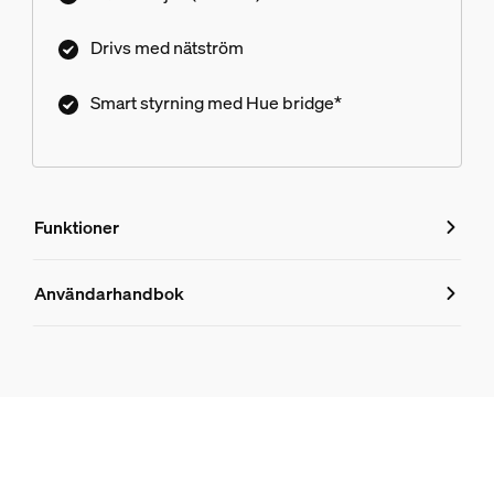
Drivs med nätström
Smart styrning med Hue bridge*
Funktioner
Funktioner
Användarhandbok
Produktnummer (EAN/UPC)
8718696154472
Design och finish
Färg