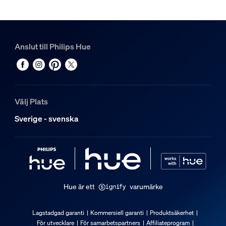
Antracit
Material
Aluminium
Anslut till Philips Hue
Hållbarhet
Nominell livslängd
25 000
Välj Plats
Extra funktion/tillbehör medföljer.
Sverige - svenska
Dimbar
Ja
Dimbar med Hue-app och strömbrytare
Ja
Hue är ett
varumärke
Integrerad LED-belysning
Nej
Lagstadgad garanti
Kommersiell garanti
Produktsäkerhet
För utvecklare
För samarbetspartners
Affiliateprogram