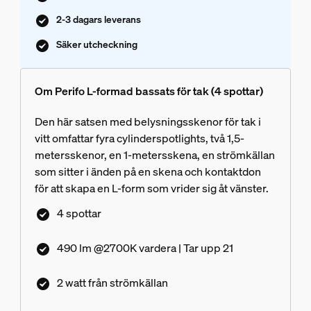
2-3 dagars leverans
Säker utcheckning
Om Perifo L-formad bassats för tak (4 spottar)
Den här satsen med belysningsskenor för tak i
vitt omfattar fyra cylinderspotlights, två 1,5-
metersskenor, en 1-metersskena, en strömkällan
som sitter i änden på en skena och kontaktdon
för att skapa en L-form som vrider sig åt vänster.
4 spottar
490 lm @2700K vardera | Tar upp 21
2 watt från strömkällan