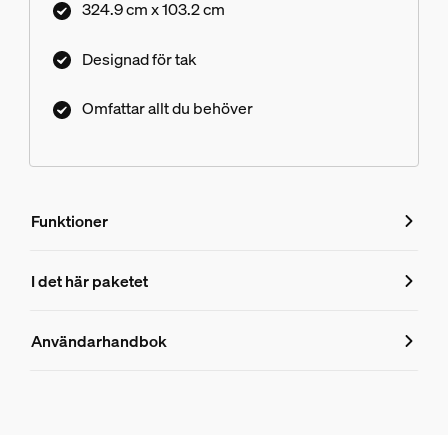
324.9 cm x 103.2 cm
Designad för tak
Omfattar allt du behöver
Funktioner
Funktioner
I det här paketet
Produktnummer (EAN/UPC)
Användarhandbok
8719514872394
Produktinformation
Hue Perifo tak 100 W 1-punkts nätaggregat