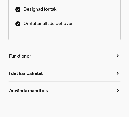
Designad för tak
Omfattar allt du behöver
Funktioner
Funktioner
I det här paketet
Produktnummer (EAN/UPC)
Användarhandbok
8719514872776
Produktinformation
Hue Perifo tak 100 W 1-punkts nätaggregat
1