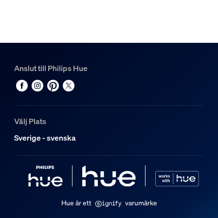
Hue Perifo skena 1 m
2
Hue Perifo rak kontakt
1
Hue White and color ambiance Perifo linjär ljusskena
Anslut till Philips Hue
1
Välj Plats
Sverige - svenska
Hue är ett
varumärke