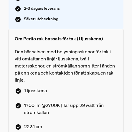
2-3 dagars leverans
Säker utcheckning
Om Perifo rak bassats för tak (1 ljusskena)
Den här satsen med belysningsskenor för tak i
vitt omfattar en linjär ljusskena, två 1-
metersskenor, en strömkällan som sitter i änden
på en skena och kontaktdon för att skapa en rak
linje.
1 ljusskena
1700 lm @2700K | Tar upp 29 watt från
strömkällan
222.1 cm