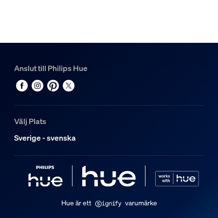
Hue Perifo skena 1 m
1
Hue White and color ambiance Perifo gradient lysrör kom
1
Anslut till Philips Hue
Välj Plats
Sverige - svenska
Hue är ett
varumärke