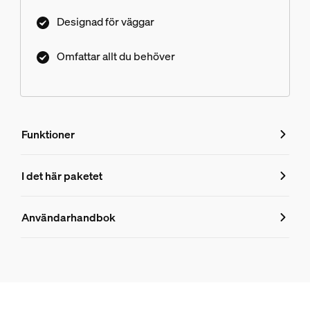
Designad för väggar
Omfattar allt du behöver
Funktioner
Funktioner
I det här paketet
Produktnummer (EAN/UPC)
Användarhandbok
8719514873162
Produktinformation
Hue Perifo vägg 100 W 1-punkts nätaggregat med kontakt
1