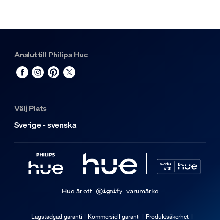
1
Hue White and color ambiance Perifo cylinderspotlight
1
Anslut till Philips Hue
Välj Plats
Sverige - svenska
Hue är ett
varumärke
Lagstadgad garanti
Kommersiell garanti
Produktsäkerhet