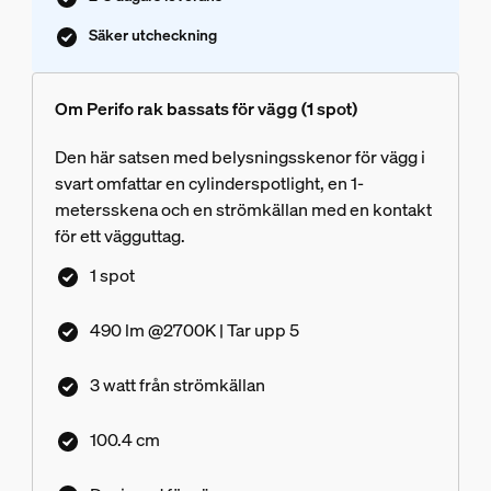
Säker utcheckning
Om Perifo rak bassats för vägg (1 spot)
Den här satsen med belysningsskenor för vägg i
svart omfattar en cylinderspotlight, en 1-
metersskena och en strömkällan med en kontakt
för ett vägguttag.
1 spot
490 lm @2700K | Tar upp 5
3 watt från strömkällan
100.4 cm