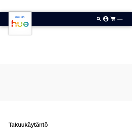
Hyppää pääsisältöön
Takuukäytäntö