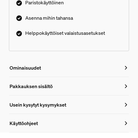
Paristokäyttöinen
Asenna mihin tahansa
Helppokäyttöiset valaistusasetukset
Ominaisuudet
Ominaisuudet
Pakkauksen sisältö
Tuotenumero (EAN/UPC)
Usein kysytyt kysymykset
8719514440999
Usein kysytyt kysymykset
Muotoilu ja pinnoitus
Käyttöohjeet
Väri