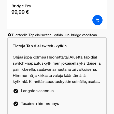
Bridge Pro
99,99 €
Tuotteelle Tap dial switch -kytkin uusi bridge vaaditaan
Tietoja Tap dial switch -kytkin
Ohjaa jopa kolmea Huonetta tai Aluetta Tap dial
switch -napautuskytkimen jokaisella yksittäisellä
painikkeella, saatavana mustana tai valkoisena.
Himmennä ja kirkasta valoja kääntämällä
kytkintä. Kiinnitä napautuskytkin seinälle, aseta
se magneettiselle pinnalle tai käytä sitä
Langaton asennus
kaukosäätimenä.
Tasainen himmennys