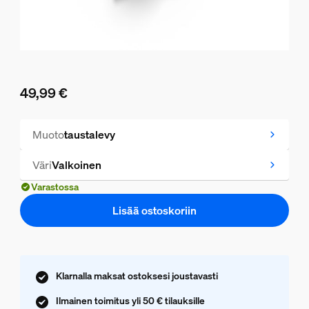
49,99 €
Nykyinen hinta on 49,99 €
Muoto
taustalevy
Väri
Valkoinen
Varastossa
Lisää ostoskoriin
Klarnalla maksat ostoksesi joustavasti
Ilmainen toimitus yli 50 € tilauksille