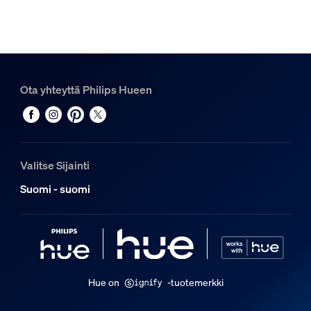
Kyllä
Integroitu LED
ei
Valon ominaisuudet
Ota yhteyttä Philips Hueen
Keilakulma
40
Värintoistoindeksi (CRI)
Valitse Sijainti
≥80
Suomi - suomi
Värilämpötila
2200-6500 K
Yleistä
Suunniteltu erityisesti
Hue on
-tuotemerkki
Kylpyhuone