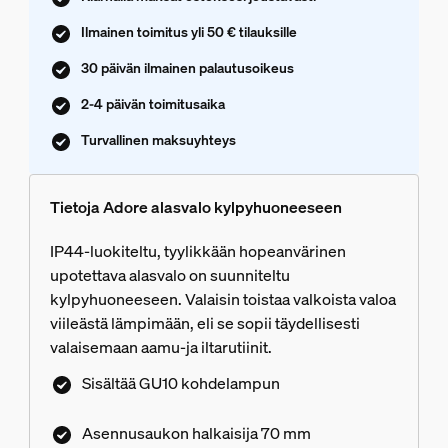
Ilmainen toimitus yli 50 € tilauksille
30 päivän ilmainen palautusoikeus
2-4 päivän toimitusaika
Turvallinen maksuyhteys
Tietoja Adore alasvalo kylpyhuoneeseen
IP44-luokiteltu, tyylikkään hopeanvärinen
upotettava alasvalo on suunniteltu
kylpyhuoneeseen. Valaisin toistaa valkoista valoa
viileästä lämpimään, eli se sopii täydellisesti
valaisemaan aamu-ja iltarutiinit.
Sisältää GU10 kohdelampun
Asennusaukon halkaisija 70 mm