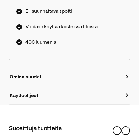
Ei-suunnattava spotti
Voidaan käyttää kosteissa tiloissa
400 luumenia
Ominaisuudet
Ominaisuudet
Käyttöohjeet
Tuotenumero (EAN/UPC)
8720169317956
Suosittuja tuotteita
Muotoilu ja pinnoitus