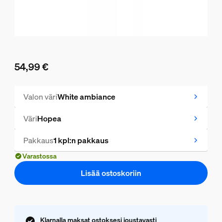
54,99 €
Nykyinen hinta on 54,99 €
Valon väri
White ambiance
Väri
Hopea
Pakkaus
1 kpl:n pakkaus
Varastossa
Lisää ostoskoriin
Klarnalla maksat ostoksesi joustavasti