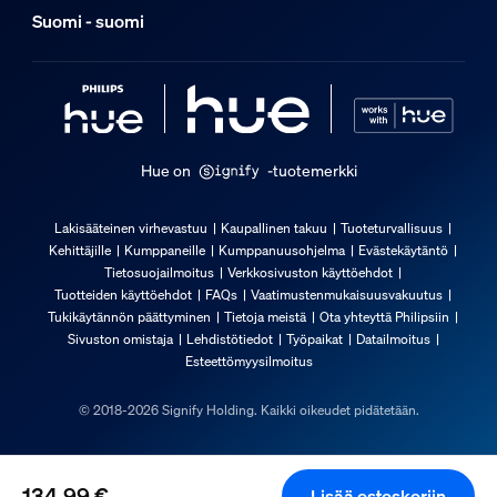
Johdon pituus
Suomi - suomi
500
Kokonaiskorkeus
252 mm
Kokonaispituus
Hue on
-tuotemerkki
104 mm
Kokonaisleveys
Lakisääteinen virhevastuu
Kaupallinen takuu
Tuoteturvallisuus
104 mm
Kehittäjille
Kumppaneille
Kumppanuusohjelma
Evästekäytäntö
Tietosuojailmoitus
Verkkosivuston käyttöehdot
Huolto
Tuotteiden käyttöehdot
FAQs
Vaatimustenmukaisuusvakuutus
Tukikäytännön päättyminen
Tietoja meistä
Ota yhteyttä Philipsiin
Takuu
Sivuston omistaja
Lehdistötiedot
Työpaikat
Datailmoitus
Esteettömyysilmoitus
2 vuotta
Tekniset tiedot
© 2018-2026 Signify Holding. Kaikki oikeudet pidätetään.
Valovirta, 4 000 K
134,99 €
Lisää ostoskoriin