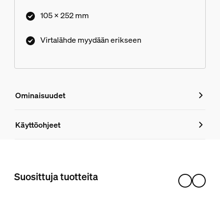
105 x 252 mm
Virtalähde myydään erikseen
Ominaisuudet
Ominaisuudet
Käyttöohjeet
Tuotenumero (EAN/UPC)
8718696167991
Suosittuja tuotteita
Muotoilu ja pinnoitus
Väri
Musta