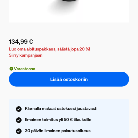
134,99 €
Nykyinen hinta on 134,99 €
Luo oma aloituspakkaus, säästä jopa 20 %!
Siirry kampanjaan
Varastossa
Lisää ostoskoriin
Klarnalla maksat ostoksesi joustavasti
Ilmainen toimitus yli 50 € tilauksille
30 päivän ilmainen palautusoikeus