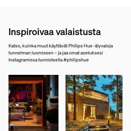
Värintoistoindeksi (CRI)
≥80
Inspiroivaa valaistusta
Värilämpötila
2000-6500 K
Katso, kuinka muut käyttävät Philips Hue -älyvaloja
Yleistä
tunnelman luomiseen – ja jaa omat asetuksesi
Instagramissa tunnisteella #philipshue
Suunniteltu erityisesti
Piha, Terassi
Tyyppi
Pylväsvalaisin
Pakkauksen mitat ja paino
EAN/UPC – tuote
8718696167991