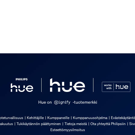
Hue on
-tuotemerkki
oteturvallisuus
Kehittäjille
Kumppaneille
Kumppanuusohjelma
Evästekäytänt
ruste mukana
akuutus
Tukikäytännön päättyminen
Tietoja meistä
Ota yhteyttä Philipsiin
Siv
Esteettömyysilmoitus