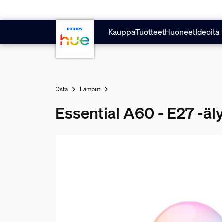
Hyppää pääsisältöön
Kauppa
Tuotteet
Huoneet
Ideoita
Osta
Lamput
Essential A60 - E27 -äl