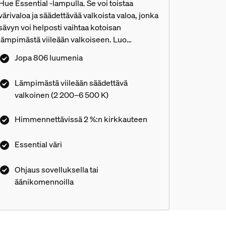
Hue Essential -lampulla. Se voi toistaa
värivaloa ja säädettävää valkoista valoa, jonka
sävyn voi helposti vaihtaa kotoisan
lämpimästä viileään valkoiseen. Luo
täydellinen tunnelma tasaisella
Jopa 806 luumenia
himmennyksellä, miljoonilla väreillä ja
asiantuntijoidemme suunnittelemilla
Lämpimästä viileään säädettävä
valaistusasetuksilla – tai luo omasi!
valkoinen (2 200–6 500 K)
Yhteensopiva kaikkien Philips Hue -
tuotteiden kanssa.
Himmennettävissä 2 %:n kirkkauteen
Essential väri
Ohjaus sovelluksella tai
äänikomennoilla