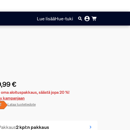
Lue lisää
Hue-tuki
,99 €
yinen hinta on 39,99 €
 oma aloituspakkaus, säästä jopa 20 %!
rry kampanjaan
Lataa tuotetiedote
Pakkaus
2 kpl:n pakkaus