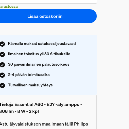
arastossa
Lisää ostoskoriin
Klarnalla maksat ostoksesi joustavasti
Ilmainen toimitus yli 50 € tilauksille
30 päivän ilmainen palautusoikeus
2-4 päivän toimitusaika
Turvallinen maksuyhteys
Tietoja Essential A60 - E27 -älylamppu -
806 lm - 8 W - 2 kpl
Astu älyvalaistuksen maailmaan tällä Philips