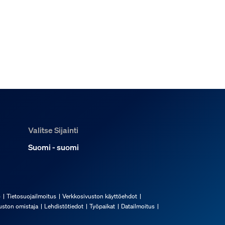
Valitse Sijainti
Suomi - suomi
ö
Tietosuojailmoitus
Verkkosivuston käyttöehdot
uston omistaja
Lehdistötiedot
Työpaikat
Datailmoitus