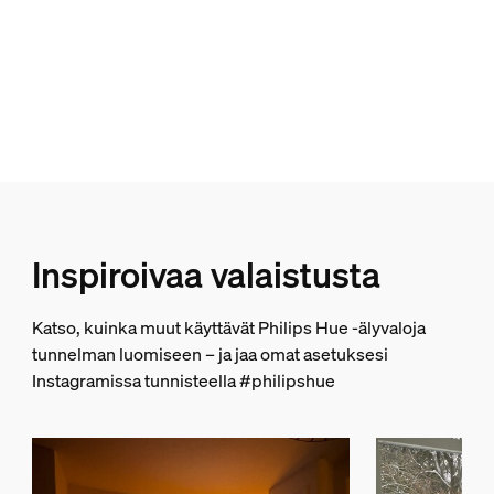
Mitä eroa on alkuperäisillä Signe-valais
Kannettava
ei
ZigBee-valoyhteys
Kyllä
Valon ominaisuudet
Värintoistoindeksi (CRI)
>80
Inspiroivaa valaistusta
Värilämpötila
2000-6500 K
Katso, kuinka muut käyttävät Philips Hue -älyvaloja
Yleistä
tunnelman luomiseen – ja jaa omat asetuksesi
Instagramissa tunnisteella #philipshue
Suunniteltu erityisesti
Olohuone, Makuuhuone
Tyyppi