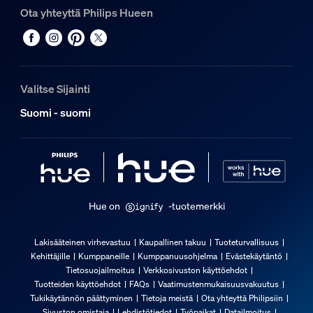
915005987101
Ota yhteyttä Philips Hueen
Tuotteen mitat ja paino
Nettopaino
Valitse Sijainti
2,275 kg
Suomi - suomi
Johdon pituus
2 000
Kokonaiskorkeus
1 458 mm
Kokonaispituus
Hue on
-tuotemerkki
111 mm
Kokonaisleveys
Lakisääteinen virhevastuu
Kaupallinen takuu
Tuoteturvallisuus
111 mm
Kehittäjille
Kumppaneille
Kumppanuusohjelma
Evästekäytäntö
Tietosuojailmoitus
Verkkosivuston käyttöehdot
Huolto
Tuotteiden käyttöehdot
FAQs
Vaatimustenmukaisuusvakuutus
Tukikäytännön päättyminen
Tietoja meistä
Ota yhteyttä Philipsiin
Sivuston omistaja
Lehdistötiedot
Työpaikat
Datailmoitus