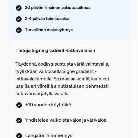
30 päivän ilmainen palautusoikeus
2-4 päivän toimitusaika
Turvallinen maksuyhteys
Tietoja Signe gradient -lattiavalaisin
Täydennä kodin sisustusta väriä vaihtavalla,
tyylikkään valkoisella Signe gradient -
lattiavalaisimella. Se maalaa seinät kauniisti
useilla eri väreillä ainutlaatuisen pehmeästi
liukuvärivärjätyllä valolla.
±10 vuoden käyttöikä
Yhdistelee valkoista valoa ja värivaloa
Langaton himmennys