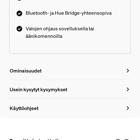
Bluetooth- ja Hue Bridge-yhteensopiva
Valojen ohjaus sovelluksella tai
äänikomennoilla
Ominaisuudet
Ominaisuudet
Usein kysytyt kysymykset
Usein kysytyt kysymykset
Tuotenumero (EAN/UPC)
Käyttöohjeet
8719514476196
Muotoilu ja pinnoitus
Tarvitsenko Hue Bridgen Signe gradien