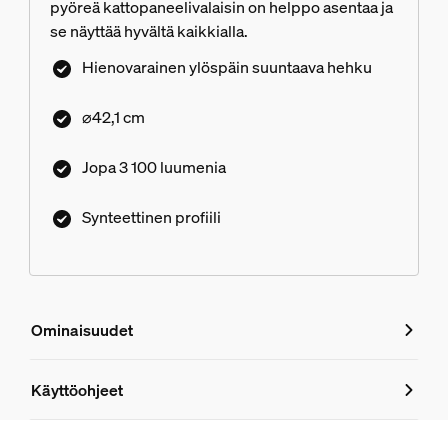
pyöreä kattopaneelivalaisin on helppo asentaa ja
se näyttää hyvältä kaikkialla.
Hienovarainen ylöspäin suuntaava hehku
⌀42,1 cm
Jopa 3 100 luumenia
Synteettinen profiili
Ominaisuudet
Ominaisuudet
Käyttöohjeet
Tuotenumero (EAN/UPC)