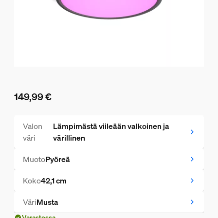
149,99 €
Nykyinen hinta on 149,99 €
Valon
Lämpimästä viileään valkoinen ja
väri
värillinen
Muoto
Pyöreä
Koko
42,1 cm
Väri
Musta
Varastossa