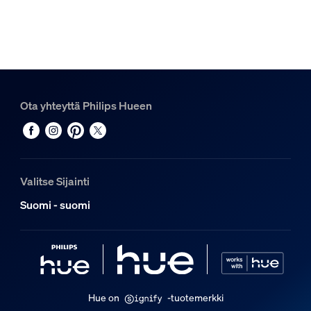
8720169331099
Muotoilu ja pinnoitus
Väri
Musta
Ota yhteyttä Philips Hueen
Materiaali
Synteettinen
Kestävyys
Valitse Sijainti
Nimelliskäyttöikä
Suomi - suomi
25 000
Lisäominaisuus/lisävaruste mukana
Himmennettävä Hue-sovelluksella ja kytkimellä
Kyllä
Hue on
-tuotemerkki