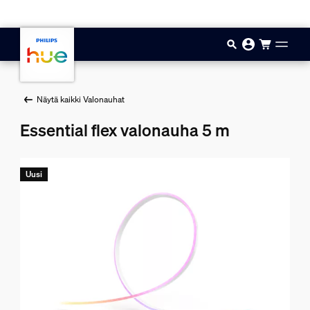
Hyppää pääsisältöön
Näytä kaikki Valonauhat
Essential flex valonauha 5 m
Uusi