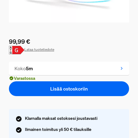
99,99 €
Nykyinen hinta on 99,99 €
Lataa tuotetiedote
Koko
5m
Varastossa
Lisää ostoskoriin
Klarnalla maksat ostoksesi joustavasti
Ilmainen toimitus yli 50 € tilauksille