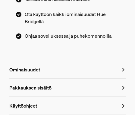
käyttämällä kodin virtuaaliavustajaa, asettaa
automaatioita ja valita kymmenistä eri
Ota käyttöön kaikki ominaisuudet Hue
valaistusasetuksista.
Bridgellä
Ohjaa sovelluksessa ja puhekomennoilla
Ominaisuudet
Ominaisuudet
Pakkauksen sisältö
Tuotenumero (EAN/UPC)
Käyttöohjeet
8721103096586
Muotoilu ja pinnoitus