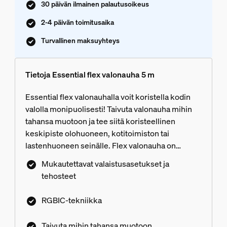
30 päivän ilmainen palautusoikeus
2-4 päivän toimitusaika
Turvallinen maksuyhteys
Tietoja Essential flex valonauha 5 m
Essential flex valonauhalla voit koristella kodin
valolla monipuolisesti! Taivuta valonauha mihin
tahansa muotoon ja tee siitä koristeellinen
keskipiste olohuoneen, kotitoimiston tai
lastenhuoneen seinälle. Flex valonauha on
helppo sovittaa peilien ja seinäkalusteiden
Mukautettavat valaistusasetukset ja
muotoihin. Valon väri on vapaasti valittavissa, ja
tehosteet
valonauha voi toistaa myös upeita
neonvalotehosteita. Ota ensimmäinen askel Hue-
RGBIC-tekniikka
älyvalaistuksen maailmaan – voit ohjata valoja
Hue-sovelluksessa tai puhekomennoilla
Taivuta mihin tahansa muotoon