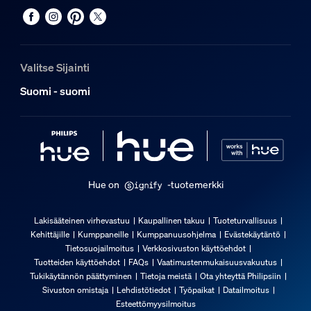
Valitse Sijainti
Suomi - suomi
Hue on
-tuotemerkki
Lakisääteinen virhevastuu
Kaupallinen takuu
Tuoteturvallisuus
Kehittäjille
Kumppaneille
Kumppanuusohjelma
Evästekäytäntö
Tietosuojailmoitus
Verkkosivuston käyttöehdot
Tuotteiden käyttöehdot
FAQs
Vaatimustenmukaisuusvakuutus
Tukikäytännön päättyminen
Tietoja meistä
Ota yhteyttä Philipsiin
Sivuston omistaja
Lehdistötiedot
Työpaikat
Datailmoitus
Esteettömyysilmoitus