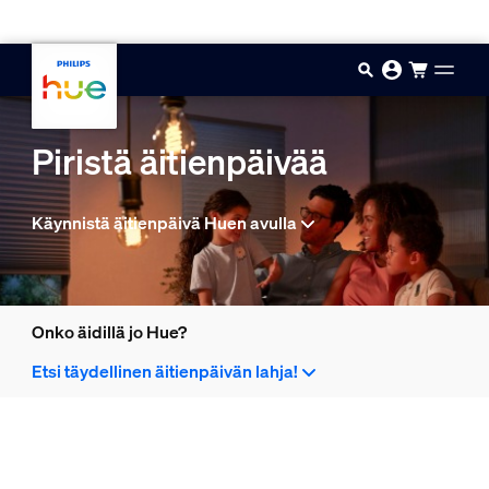
Hyppää pääsisältöön
Piristä äitienpäivää
Käynnistä äitienpäivä Huen avulla
Onko äidillä jo Hue?
Etsi täydellinen äitienpäivän lahja!