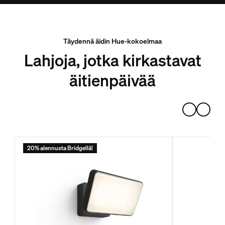
Täydennä äidin Hue-kokoelmaa
Lahjoja, jotka kirkastavat
äitienpäivää
20% alennusta Bridgellä!