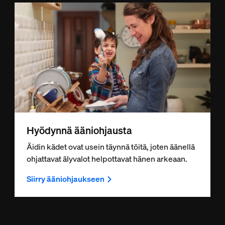
Hyödynnä ääniohjausta
Äidin kädet ovat usein täynnä töitä, joten äänellä
ohjattavat älyvalot helpottavat hänen arkeaan.
Siirry ääniohjaukseen