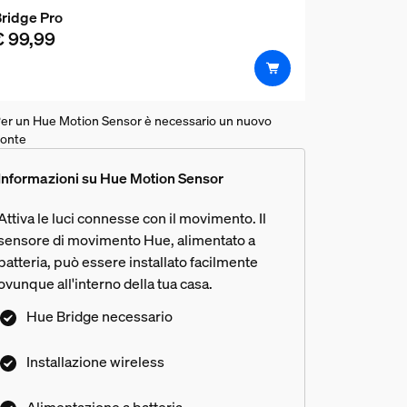
ridge Pro
€ 99,99
er un Hue Motion Sensor è necessario un nuovo
onte
Informazioni su Hue Motion Sensor
Attiva le luci connesse con il movimento. Il
sensore di movimento Hue, alimentato a
batteria, può essere installato facilmente
ovunque all'interno della tua casa.
i miei sensori di movimento Hue
Hue Bridge necessario
Installazione wireless
Alimentazione a batteria