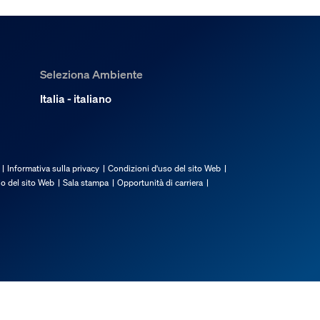
po che ho lasciato la stanza?
Seleziona Ambiente
cendono quando vengono attivate
Italia - italiano
lla mia configurazione Hue?
Informativa sulla privacy
Condizioni d'uso del sito Web
io del sito Web
Sala stampa
Opportunità di carriera
n un solo sensore?
vimento Hue?