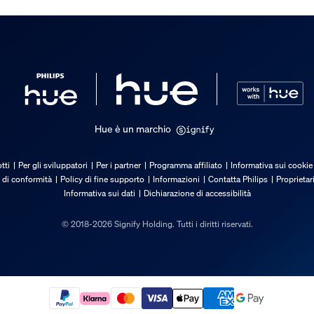
a confezione
Hue possono spegnere le luci do
 modo in cui le mie luci si ac
Hue è un marchio
il sensore di movimento Hue a
tti
Per gli sviluppatori
Per i partner
Programma affiliato
Informativa sui cookie
 di conformità
Policy di fine supporto
Informazioni
Contatta Philips
Proprietar
Informativa sui dati
Dichiarazione di accessibilità
sco a coprire l'intera stanza co
© 2018-2026 Signify Holding. Tutti i diritti riservati.
controllare con i sensori di mo