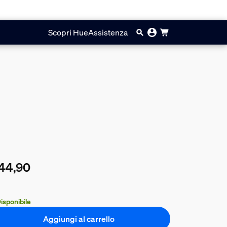
Scopri Hue
Assistenza
44,90
prezzo attuale è € 44,90
isponibile
Aggiungi al carrello