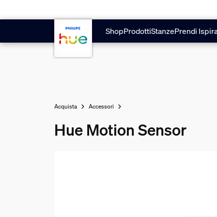
Vai al contenuto principale
Shop
Prodotti
Stanze
Prendi Ispir
Acquista
Accessori
Hue Motion Sensor