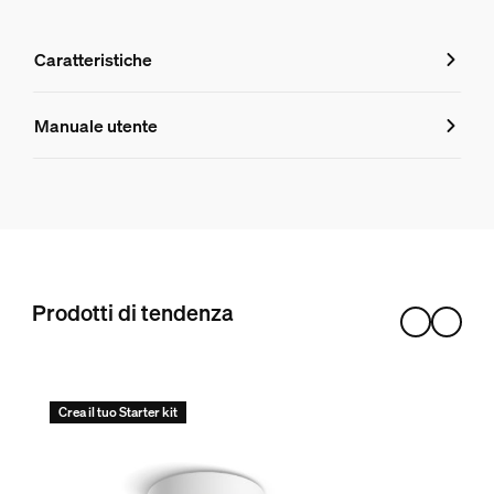
Caratteristiche
Caratteristiche
Manuale utente
Numero di prodotto (EAN/UPC)
8719514343368
Aspetto e finitura
Colore
Prodotti di tendenza
Nera
Materiale
Metallo
Crea il tuo Starter kit
Durata