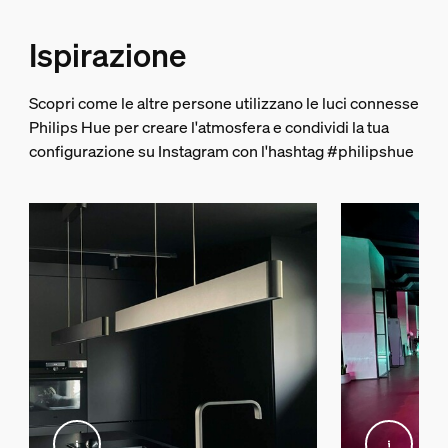
Style
Ispirazione
Moderno
Tipo
Scopri come le altre persone utilizzano le luci connesse
Luci a sospensione
Philips Hue per creare l'atmosfera e condividi la tua
EyeComfort
configurazione su Instagram con l'hashtag #philipshue
No
Dimensioni e peso della confezione
EAN/UPC - Prodotto
8719514343368
Peso netto
3,56 kg
Peso lordo
5,04 kg
Altezza