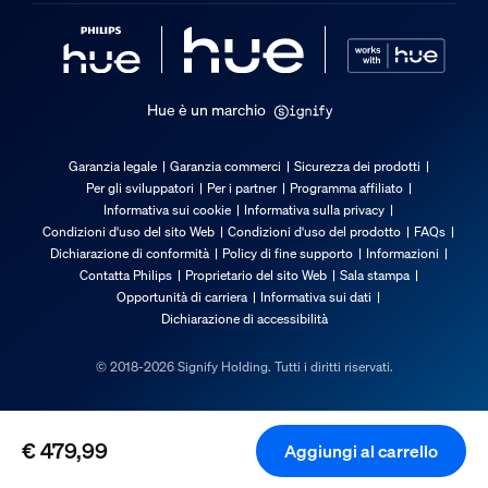
40 mm
Intervallo di altezze del prodotto
235 mm to 1570 mm
Hue è un marchio
Service
Garanzia legale
Garanzia commerci
Sicurezza dei prodotti
Garanzia
Per gli sviluppatori
Per i partner
Programma affiliato
2 anni
Informativa sui cookie
Informativa sulla privacy
Condizioni d'uso del sito Web
Condizioni d'uso del prodotto
FAQs
Specifiche tecniche
Dichiarazione di conformità
Policy di fine supporto
Informazioni
Contatta Philips
Proprietario del sito Web
Sala stampa
Opportunità di carriera
Informativa sui dati
Emissione in lumen a 4.000 K
Dichiarazione di accessibilità
5.500
© 2018-2026 Signify Holding. Tutti i diritti riservati.
Sorgente luminosa equivalente a una lampadina tradiziona
175
Tecnologia lampadina
€ 479,99
Aggiungi al carrello
LED
Il prezzo attuale è € 479,99