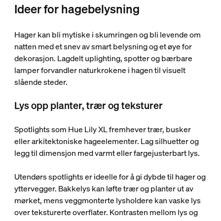
Ideer for hagebelysning
Hager kan bli mytiske i skumringen og bli levende om
natten med et snev av smart belysning og et øye for
dekorasjon. Lagdelt uplighting, spotter og bærbare
lamper forvandler naturkrokene i hagen til visuelt
slående steder.
Lys opp planter, trær og teksturer
Spotlights som Hue Lily XL fremhever trær, busker
eller arkitektoniske hageelementer. Lag silhuetter og
legg til dimensjon med varmt eller fargejusterbart lys.
Utendørs spotlights er ideelle for å gi dybde til hager og
yttervegger. Bakkelys kan løfte trær og planter ut av
mørket, mens veggmonterte lysholdere kan vaske lys
over teksturerte overflater. Kontrasten mellom lys og