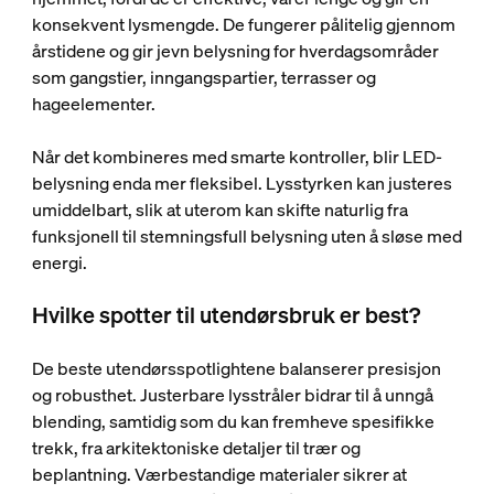
konsekvent lysmengde. De fungerer pålitelig gjennom
årstidene og gir jevn belysning for hverdagsområder
som gangstier, inngangspartier, terrasser og
hageelementer.
Når det kombineres med smarte kontroller, blir LED-
belysning enda mer fleksibel. Lysstyrken kan justeres
umiddelbart, slik at uterom kan skifte naturlig fra
funksjonell til stemningsfull belysning uten å sløse med
energi.
Hvilke spotter til utendørsbruk er best?
De beste utendørsspotlightene balanserer presisjon
og robusthet. Justerbare lysstråler bidrar til å unngå
blending, samtidig som du kan fremheve spesifikke
trekk, fra arkitektoniske detaljer til trær og
beplantning. Værbestandige materialer sikrer at