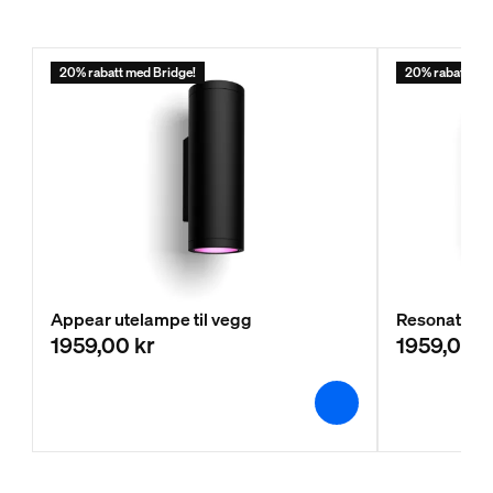
20% rabatt med Bridge!
20% rabatt med
Appear utelampe til vegg
Resonate ut
1959,00 kr
1959,00 k