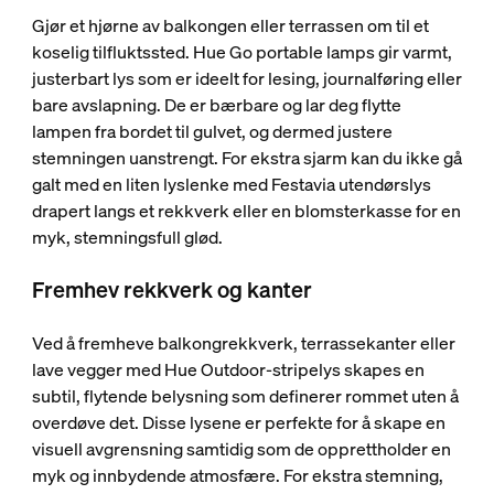
Gjør et hjørne av balkongen eller terrassen om til et
koselig tilfluktssted. Hue Go portable lamps gir varmt,
justerbart lys som er ideelt for lesing, journalføring eller
bare avslapning. De er bærbare og lar deg flytte
lampen fra bordet til gulvet, og dermed justere
stemningen uanstrengt. For ekstra sjarm kan du ikke gå
galt med en liten lyslenke med Festavia utendørslys
drapert langs et rekkverk eller en blomsterkasse for en
myk, stemningsfull glød.
Fremhev rekkverk og kanter
Ved å fremheve balkongrekkverk, terrassekanter eller
lave vegger med Hue Outdoor-stripelys skapes en
subtil, flytende belysning som definerer rommet uten å
overdøve det. Disse lysene er perfekte for å skape en
visuell avgrensning samtidig som de opprettholder en
myk og innbydende atmosfære. For ekstra stemning,