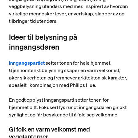
veggbelysning utendørs med mer. Inspirert av hvordan
virkelige mennesker lever, er vertskap, slapper av og
tilbringer tid utendørs.
Ideer til belysning på
inngangsdøren
Inngangspartiet
setter tonen for hele hjemmet.
Gjennomtenkt belysning skaper en varm velkomst,
øker sikkerheten og fremhever arkitektonisk karakter,
spesielt i kombinasjon med Philips Hue.
En godt opplyst inngangsparti setter tonen for
hjemmet ditt. Fokusert lys rundt inngangsdøren gir økt
synlighet og får besøkende til å føle seg velkomne.
Gi folk en varm velkomst med
vegglanterner