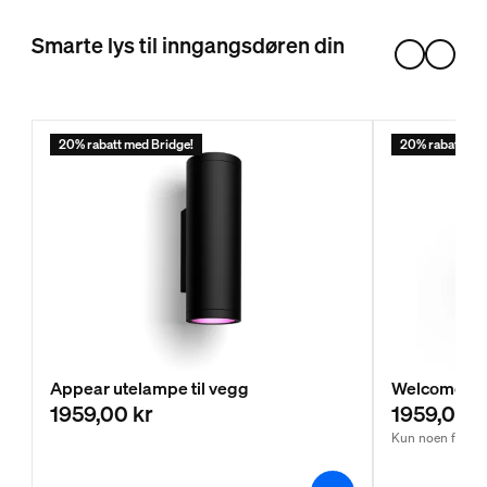
Smarte lys til inngangsdøren din
20% rabatt med Bridge!
20% rabatt med
Appear utelampe til vegg
Welcome ute
1959,00 kr
1959,00 k
Kun noen få igj