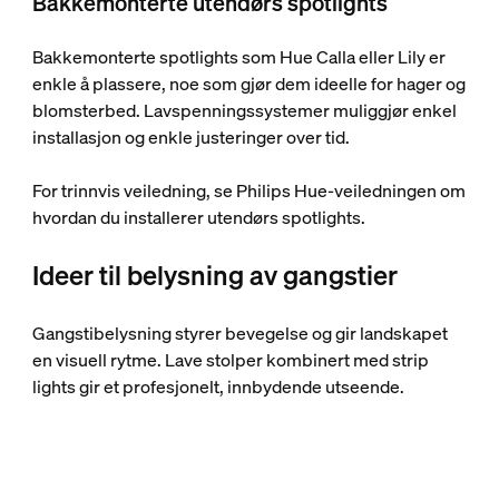
Bakkemonterte utendørs spotlights
Bakkemonterte spotlights som Hue Calla eller Lily er
enkle å plassere, noe som gjør dem ideelle for hager og
blomsterbed. Lavspenningssystemer muliggjør enkel
installasjon og enkle justeringer over tid.
For trinnvis veiledning, se Philips Hue-veiledningen om
hvordan du installerer utendørs spotlights.
Ideer til belysning av gangstier
Gangstibelysning styrer bevegelse og gir landskapet
en visuell rytme. Lave stolper kombinert med strip
lights gir et profesjonelt, innbydende utseende.