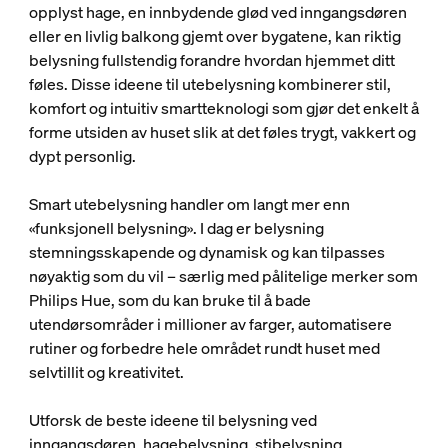
opplyst hage, en innbydende glød ved inngangsdøren
eller en livlig balkong gjemt over bygatene, kan riktig
belysning fullstendig forandre hvordan hjemmet ditt
føles. Disse ideene til utebelysning kombinerer stil,
komfort og intuitiv smartteknologi som gjør det enkelt å
forme utsiden av huset slik at det føles trygt, vakkert og
dypt personlig.
Smart utebelysning handler om langt mer enn
«funksjonell belysning». I dag er belysning
stemningsskapende og dynamisk og kan tilpasses
nøyaktig som du vil – særlig med pålitelige merker som
Philips Hue, som du kan bruke til å bade
utendørsområder i millioner av farger, automatisere
rutiner og forbedre hele området rundt huset med
selvtillit og kreativitet.
Utforsk de beste ideene til belysning ved
inngangsdøren, hagebelysning, stibelysning,