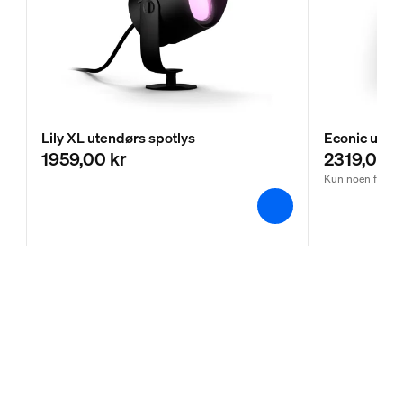
Lily XL utendørs spotlys
Econic ute
1959,00 kr
2319,00 k
Kun noen få igj