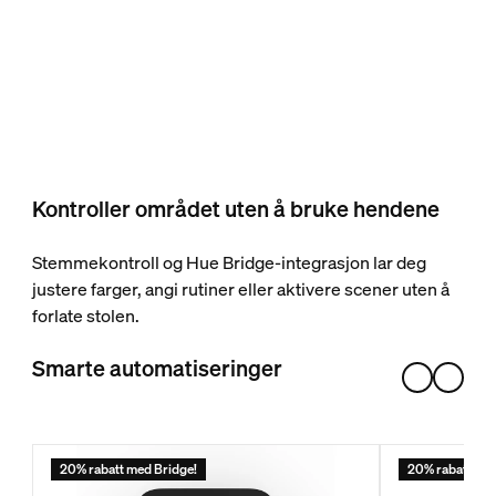
Kontroller området uten å bruke hendene
Stemmekontroll og Hue Bridge-integrasjon lar deg
justere farger, angi rutiner eller aktivere scener uten å
forlate stolen.
Smarte automatiseringer
20% rabatt med Bridge!
20% rabatt med