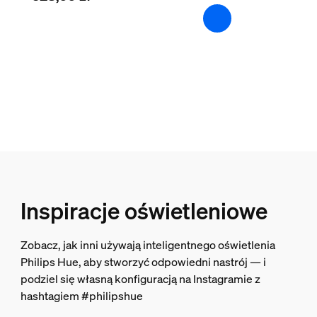
Tak
Przyciemnianie za pomocą aplikacji Hue i regulatora
Tak
Wbudowane źródło światła LED
Tak
Gwarancja
2 lata
Tak
Właściwości światła
Inspiracje oświetleniowe
Wskaźnik oddawania barw (CRI)
Zobacz, jak inni używają inteligentnego oświetlenia
>80
Philips Hue, aby stworzyć odpowiedni nastrój — i
Temperatura barwowa
podziel się własną konfiguracją na Instagramie z
2000-6500 K
hashtagiem #philipshue