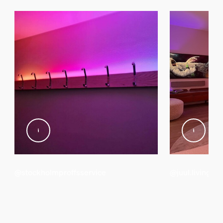
Girlanda/taśma oświetleniowa
Możliwość cięcia
Tak
Możliwość przedłużenia
Tak
Napięcie wejściowe
220V-240V
Długość
1 000,76 mm
Moc
12,3 W
@stockholmproffsservice
@juul.living
Różne
Typ
Taśmy LED