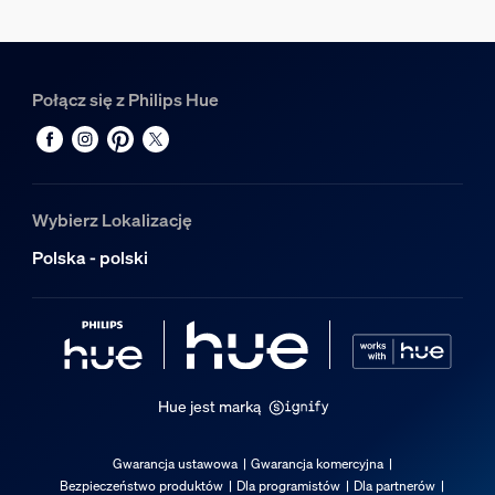
Wymiary i waga opakowania
EAN/UPC — produkt
Połącz się z Philips Hue
8719514339989
Waga netto
0,08 kg
Waga brutto
Wybierz Lokalizację
0,1 kg
Polska - polski
Wysokość
72 mm
Długość
140 mm
Szerokość
Hue jest marką
146 mm
Numer materiału (12NC)
Gwarancja ustawowa
Gwarancja komercyjna
929002995001
Bezpieczeństwo produktów
Dla programistów
Dla partnerów