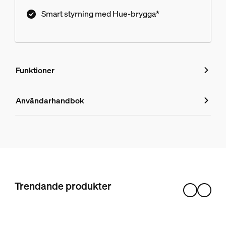
Smart styrning med Hue-brygga*
Funktioner
Funktioner
Användarhandbok
Produktnummer (EAN/UPC)
8718696176535
Design och finish
Färg
Trendande produkter
Vitt
Material
Metall, Syntet