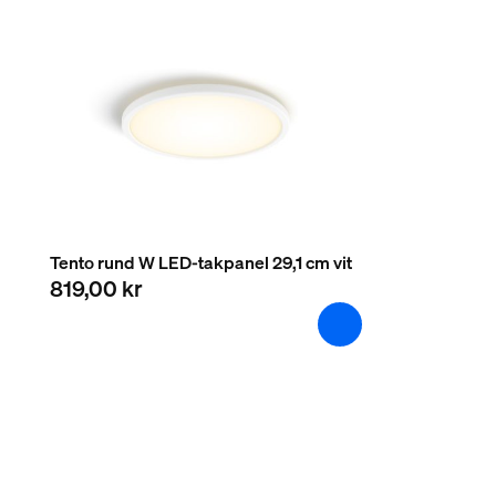
Hållbarhet
Nominell livslängd
25 000
Extra funktion/tillbehör medföljer.
Batterier medföljer
Ja
Tento rund W LED-takpanel 29,1 cm vit
819,00 kr
Dimbar med Hue-app och strömbrytare
Ja
Integrerad LED-belysning
Ja
Ljusegenskaper
Färgtemperatur