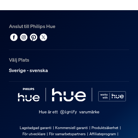
2200-6500 K
Övrigt
Anslut till Philips Hue
Särskilt utformad för
Badrum
Stil
Välj Plats
Modern
Sverige - svenska
Typ
Taklampor
Förpackningens mått och vikt
EAN/UPC – produkt
Hue är ett
varumärke
8718696176535
Nettovikt
Lagstadgad garanti
Kommersiell garanti
Produktsäkerhet
2,59 kg
För utvecklare
För samarbetspartners
Affiliateprogram