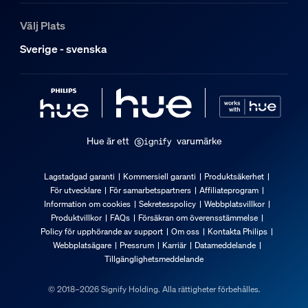
25 000
Välj Plats
Extra funktion/tillbehör medföljer.
Sverige - svenska
Justerbart spothuvud
Svängbar (vänster-höger), Lutningsbar (upp-ned)
Dimbar med Hue-app och strömbrytare
Ja
Hue är ett
varumärke
Integrerad LED-belysning
Nej
Lagstadgad garanti
Kommersiell garanti
Produktsäkerhet
För utvecklare
För samarbetspartners
Affiliateprogram
Ljusegenskaper
Information om cookies
Sekretesspolicy
Webbplatsvillkor
Produktvillkor
FAQs
Försäkran om överensstämmelse
Policy för upphörande av support
Om oss
Kontakta Philips
Spridningsvinkel
Webbplatsägare
Pressrum
Karriär
Datameddelande
40
Tillgänglighetsmeddelande
Färgåtergivningsindex
© 2018–2026 Signify Holding. Alla rättigheter förbehålles.
≥80