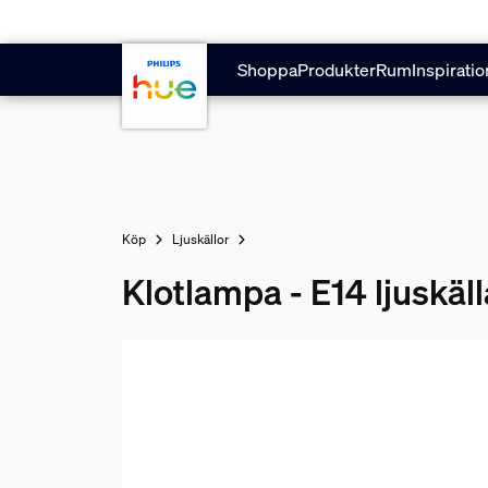
Hoppa till huvudinnehåll
Shoppa
Produkter
Rum
Inspiratio
Köp
Ljuskällor
Klotlampa - E14 ljuskäll