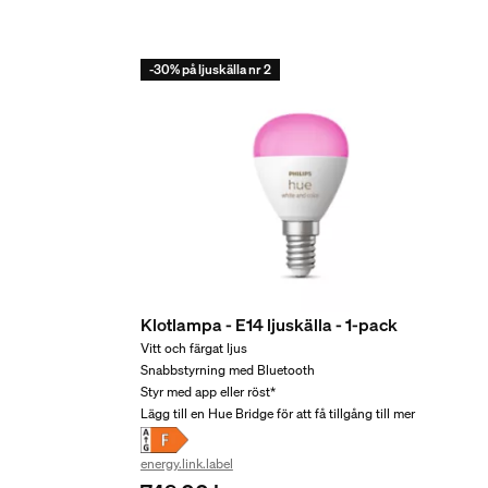
2 år
Ja
-30% på ljuskälla nr 2
Ljusegenskaper
Färgåtergivningsindex
≥80
Färgtemperatur
2700 K
Förpackningens mått oc
Klotlampa - E14 ljuskälla - 1-pack
EAN/UPC – produkt
Vitt och färgat ljus
Snabbstyrning med Bluetooth
8719514356696
Styr med app eller röst*
Nettovikt
Lägg till en Hue Bridge för att få tillgång till mer
0,04 kg
energy.link.label
Bruttovikt