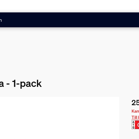
n
a - 1-pack
25
Nuv
Kamp
Til