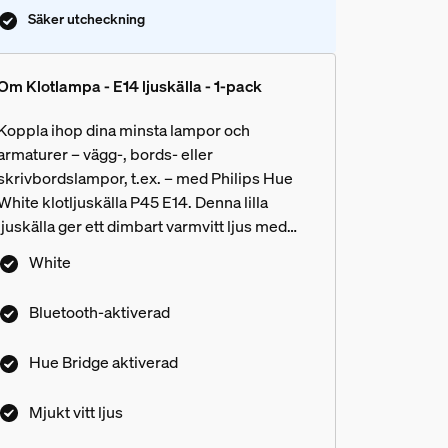
Säker utcheckning
Om Klotlampa - E14 ljuskälla - 1-pack
Koppla ihop dina minsta lampor och
armaturer – vägg-, bords- eller
skrivbordslampor, t.ex. – med Philips Hue
White klotljuskälla P45 E14. Denna lilla
ljuskälla ger ett dimbart varmvitt ljus med
Bluetooth-kontroll i ett rum. Lägg till en Hue
White
Bridge för att få tillgång till samtliga
 White, White ambiance och Whit
funktioner.
Bluetooth-aktiverad
Hue Bridge aktiverad
Mjukt vitt ljus