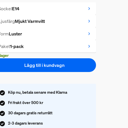
Sockel
E14
Ljusfärg
Mjukt Varmvitt
Form
Luster
Paket
1-pack
 lager
Lägg till i kundvagn
Köp nu, betala senare med Klarna
Fri frakt över 500 kr
30 dagars gratis returrätt
2-3 dagars leverans