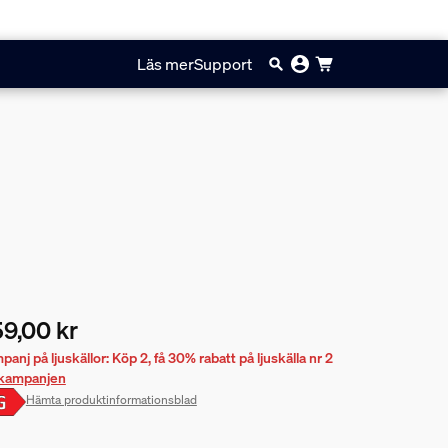
Läs mer
Support
9,00 kr
arande pris är 259,00 kr
anj på ljuskällor: Köp 2, få 30% rabatt på ljuskälla nr 2
l kampanjen
Hämta produktinformationsblad