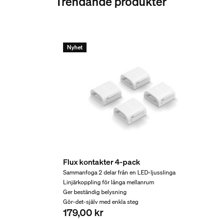
Trendande produkter
Batterier medföljer
Nej
Övrigt
Nyhet
Typ
Tillbehör
Förpackningens mått oc
EAN/UPC – produkt
8721103043795
Nettovikt
Flux kontakter 4-pack
0,21 kg
Sammanfoga 2 delar från en LED-ljusslinga
Linjärkoppling för långa mellanrum
Bruttovikt
Ger beständig belysning
0,25 kg
Gör-det-själv med enkla steg
179,00 kr
Höjd