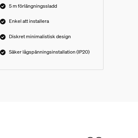
och du behöver oroa dig för avstånd mellan
5 m förlängningssladd
LED-listen och strömuttaget. Förlängningen
gör det enkelt att dölja nätaggregatet.
Enkel att installera
Diskret minimalistisk design
Säker lågspänningsinstallation (IP20)