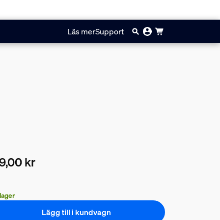
Läs mer
Support
9,00 kr
arande pris är 179,00 kr
 lager
Lägg till i kundvagn