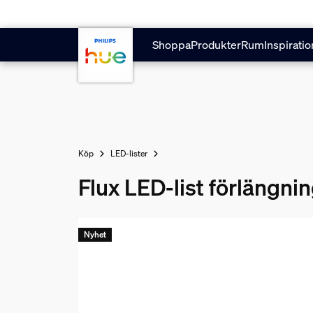
Hoppa till huvudinnehåll
Shoppa
Produkter
Rum
Inspiratio
Köp
LED-lister
Flux LED-list förlängn
Nyhet