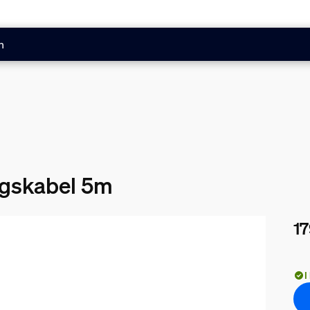
n
ingskabel 5m
17
Nuv
I