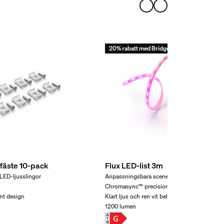
20% rabatt med Bridge!
fäste 10-pack
Flux LED-list 3m
LED-ljusslingor
Anpassningsbara scener och effekter
r
Chromasync™ precisionsfärgblandning
nt design
Klart ljus och ren vit belysning
1200 lumen