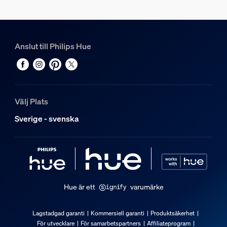
1,37 kg
Bruttovikt
1,77 kg
Anslut till Philips Hue
Höjd
243 mm
Längd
110 mm
Välj Plats
Bredd
Sverige - svenska
257 mm
Materialnummer (12NC)
929004611102
Förpackningsinformation
Hue är ett
varumärke
EAN
8721103089212
Lagstadgad garanti
Kommersiell garanti
Produktsäkerhet
För utvecklare
För samarbetspartners
Affiliateprogram