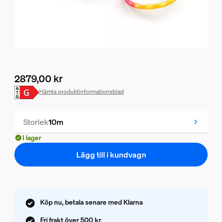
2879,00 kr
Nuvarande pris är 2879,00 kr
Hämta produktinformationsblad
Storlek
10m
I lager
Lägg till i kundvagn
Köp nu, betala senare med Klarna
Fri frakt över 500 kr