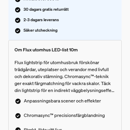
30 dagars gratis returrätt
2-3 dagars leverans
Säker utcheckning
Om Flux utomhus LED-list 10m
Flux lightstrip för utomhusbruk förskönar
trädgårdar, uteplatser och verandor med livfull
och dekorativ stämning. Chromasync™-teknik
ger exakt färgmatchning för vackra skalor. Täck
din lightstrip för en indirekt väggbelysningseffekt
på fasader, väggar och staket. Njut av klart, rent
Anpassningsbara scener och effekter
vitt ljus i flera nyanser för praktisk
utomhusbelysning. Skapa anpassade
Chromasync™ precisionsfärgblandning
utomhusbelysningsscener och dynamiska
effekter som enkelt styrs med Hue-appen eller
Starkt, äkta vitt ljus