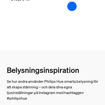
Extra funktion/tillbehör medföljer.
Batterier medföljer
Nej
Färgväxlande (LED)
Ja
Dimbar
Ja
Ljusegenskaper
Belysningsinspiration
Färgåtergivningsindex
80
Se hur andra använder Philips Hue smarta belysning för
Ljusslinga/Lightstrip
att skapa stämning – och dela dina egna
ljusinställningar på Instagram med hashtaggen
#philipshue
Kan kapas
Nej