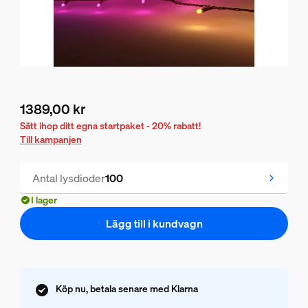
1389,00 kr
Nuvarande pris är 1389,00 kr
Sätt ihop ditt egna startpaket - 20% rabatt!
Till kampanjen
Antal lysdioder
100
I lager
Lägg till i kundvagn
Köp nu, betala senare med Klarna