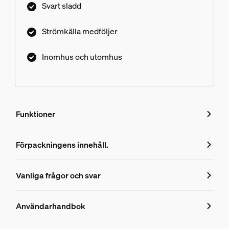
Svart sladd
Strömkälla medföljer
Inomhus och utomhus
Funktioner
Funktioner
Förpackningens innehåll.
Produktnummer (EAN/UPC)
Vanliga frågor och svar
8720169246744
Vanliga frågor och svar
Design och finish
Användarhandbok