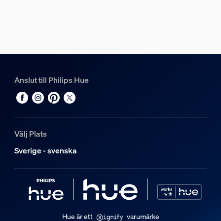
114 mm
Längd
156 mm
Bredd
226 mm
Materialnummer (12NC)
Anslut till Philips Hue
929003674502
Strömförbrukning
Välj Plats
Energiförbrukning i viloläge
0,5 W
Sverige - svenska
Produktens mått och vikt
Nettovikt
0,8 kg
Hue är ett
varumärke