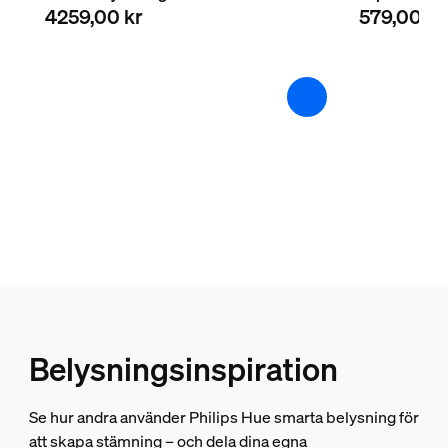
4259,00 kr
579,00 kr
Färgväxlande (LED)
Ja
Kan jag använda Festavia-nätaggrega
Dimbar
Ja
Kan jag använda två Festavia-ljusslin
Helt väderbeständig
Ja
Integrerad LED-belysning
Hur bör jag installera Festavia-ljussling
Ja
Universalkontakt
Nej
Kan jag styra varje LED-lampa på Festav
Ljusegenskaper
Belysningsinspiration
Färgtemperatur
2000-6500 K
Se hur andra använder Philips Hue smarta belysning för
Ljusslinga/Lightstrip
att skapa stämning – och dela dina egna