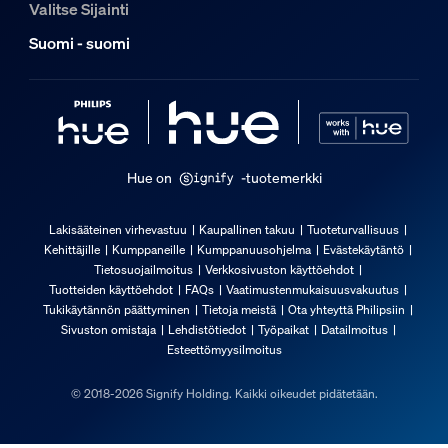
Valitse Sijainti
Suomi - suomi
Hue on
-tuotemerkki
Lakisääteinen virhevastuu
Kaupallinen takuu
Tuoteturvallisuus
Kehittäjille
Kumppaneille
Kumppanuusohjelma
Evästekäytäntö
Tietosuojailmoitus
Verkkosivuston käyttöehdot
Tuotteiden käyttöehdot
FAQs
Vaatimustenmukaisuusvakuutus
Tukikäytännön päättyminen
Tietoja meistä
Ota yhteyttä Philipsiin
Sivuston omistaja
Lehdistötiedot
Työpaikat
Datailmoitus
Esteettömyysilmoitus
© 2018-2026 Signify Holding. Kaikki oikeudet pidätetään.