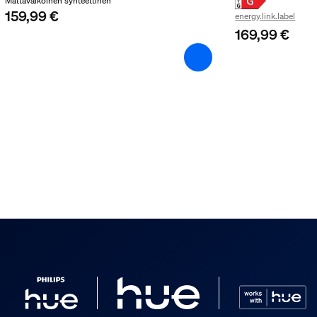
Mattavalkoinen synteettinen
159,99 €
energy.link.label
169,99 €