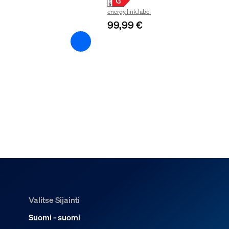
energy.link.label
99,99 €
Valitse Sijainti
Suomi - suomi