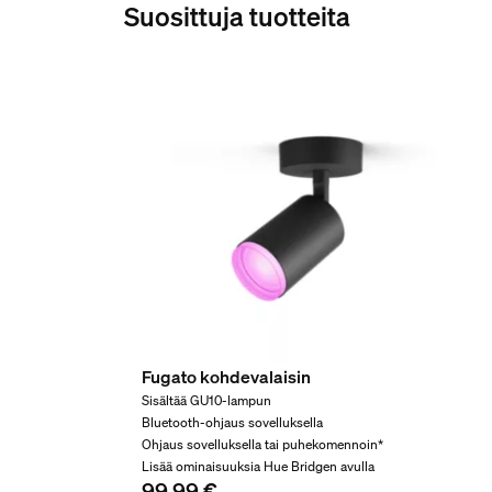
0,82 kg
Suosittuja tuotteita
Bruttopaino
1,15 kg
Tarvitsenko Bridgen Se
Korkeus
140 mm
Pituus
Miten Secure-valonhei
219 mm
Leveys
176 mm
En löytänyt vastausta 
Tuotekoodi (12NC)
929003562704
Huolto
Fugato kohdevalaisin
Sisältää GU10-lampun
Takuu
Bluetooth-ohjaus sovelluksella
Ohjaus sovelluksella tai puhekomennoin*
2 vuotta
Lisää ominaisuuksia Hue Bridgen avulla
99,99 €