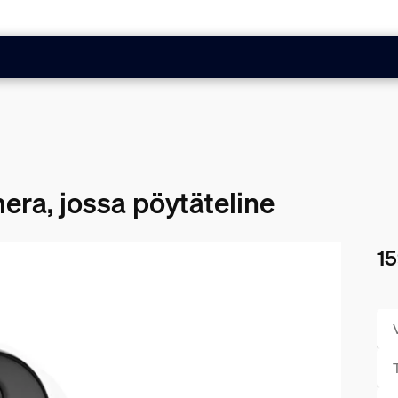
era, jossa pöytäteline
15
Nyk