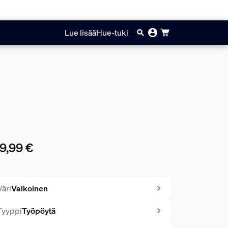
Lue lisää
Hue-tuki
9,99 €
yinen hinta on 159,99 €
Väri
Valkoinen
Tyyppi
Työpöytä