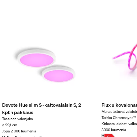
cure-valonheitinkameran käyttö
tinkamera asennetaan?
kysymykseeni.
Devote Hue slim S -kattovalaisin S, 2
Flux ulkovalona
kpl:n pakkaus
Mukautettavat valaist
Tarkka Chromasync™-
Tasainen valonjako
Kirkasta, aidosti valk
⌀ 29,1 cm
3000 luumenia
Jopa 2 000 luumenia