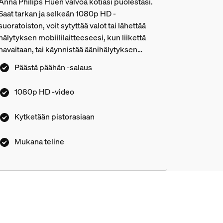
Anna Philips Huen valvoa kotiasi puolestasi.
Saat tarkan ja selkeän 1080p HD -
suoratoiston, voit sytyttää valot tai lähettää
hälytyksen mobiililaitteeseesi, kun liikettä
havaitaan, tai käynnistää äänihälytyksen
Hue-sovellusta napauttamalla. Tämä
Päästä päähän -salaus
langallinen kodin valvontakamera sisältää
pöytätelineen, joten voit sijoittaa sen
1080p HD -video
helposti mihin tahansa kotonasi.
Kytketään pistorasiaan
men lisäksi myös muita valoja?
Mukana teline
an käyttöä varten?
n?