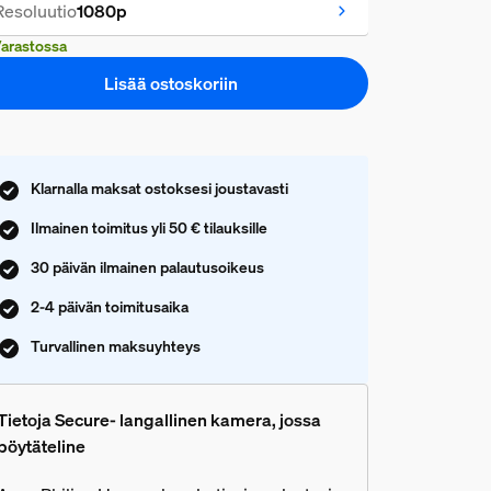
Resoluutio
1080p
arastossa
Lisää ostoskoriin
Klarnalla maksat ostoksesi joustavasti
Ilmainen toimitus yli 50 € tilauksille
30 päivän ilmainen palautusoikeus
2-4 päivän toimitusaika
Turvallinen maksuyhteys
Tietoja Secure- langallinen kamera, jossa
pöytäteline