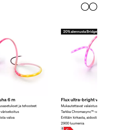
ä varten?
20% alennusta Bridgellä!
uha 6 m
Flux ultra-bright valonauha 3 m
usasetukset ja tehosteet
Mukautettavat valaistusasetukset ja tehostee
värisekoitus
Tarkka Chromasync™-värisekoitus
oista valoa
Erittäin kirkasta, aidosti valkoista valoa
2900 luumenia