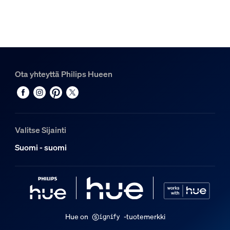
8720169264212
Muotoilu ja pinnoitus
Väri
White
Ota yhteyttä Philips Hueen
Materiaali
Metalli, Synteettinen
Kestävyys
Valitse Sijainti
Nimelliskäyttöikä
Suomi - suomi
25 000
Lisäominaisuus/lisävaruste mukana
Säädettävä spotti
Ei säädettävissä
Hue on
-tuotemerkki