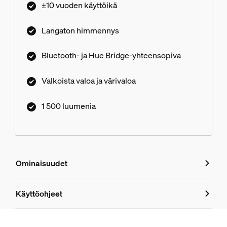
±10 vuoden käyttöikä
Langaton himmennys
Bluetooth- ja Hue Bridge-yhteensopiva
Valkoista valoa ja värivaloa
1 500 luumenia
Ominaisuudet
Ominaisuudet
Käyttöohjeet
Tuotenumero (EAN/UPC)