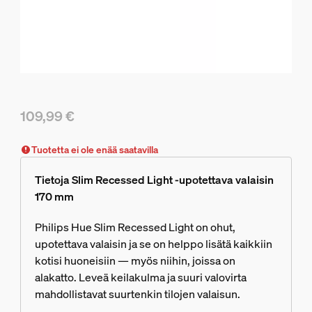
109,99 €
Nykyinen hinta on 109,99 €
Tuotetta ei ole enää saatavilla
Tietoja Slim Recessed Light -upotettava valaisin
170 mm
Philips Hue Slim Recessed Light on ohut,
upotettava valaisin ja se on helppo lisätä kaikkiin
kotisi huoneisiin — myös niihin, joissa on
alakatto. Leveä keilakulma ja suuri valovirta
mahdollistavat suurtenkin tilojen valaisun.