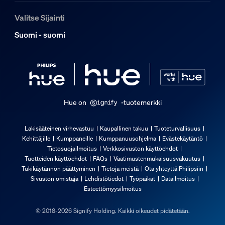
Valitse Sijainti
Suomi - suomi
Hue on
-tuotemerkki
Lakisääteinen virhevastuu
Kaupallinen takuu
Tuoteturvallisuus
Kehittäjille
Kumppaneille
Kumppanuusohjelma
Evästekäytäntö
Tietosuojailmoitus
Verkkosivuston käyttöehdot
Tuotteiden käyttöehdot
FAQs
Vaatimustenmukaisuusvakuutus
Tukikäytännön päättyminen
Tietoja meistä
Ota yhteyttä Philipsiin
Sivuston omistaja
Lehdistötiedot
Työpaikat
Datailmoitus
Esteettömyysilmoitus
© 2018-2026 Signify Holding. Kaikki oikeudet pidätetään.