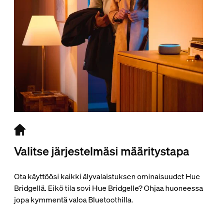
Valitse järjestelmäsi määritystapa
Ota käyttöösi kaikki älyvalaistuksen ominaisuudet Hue
Bridgellä. Eikö tila sovi Hue Bridgelle? Ohjaa huoneessa
jopa kymmentä valoa Bluetoothilla.