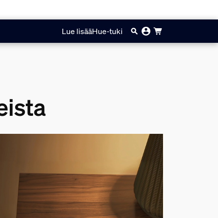
Lue lisää
Hue-tuki
eista