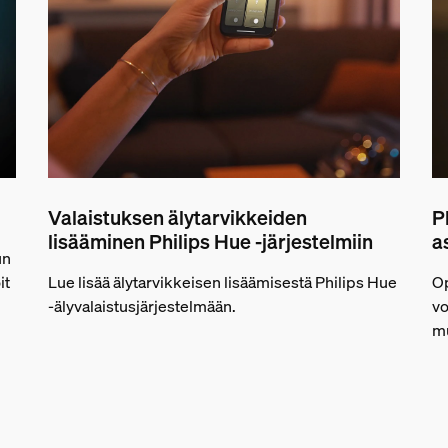
Valaistuksen älytarvikkeiden
P
lisääminen Philips Hue -järjestelmiin
a
un
it
Lue lisää älytarvikkeisen lisäämisestä Philips Hue
Op
-älyvalaistusjärjestelmään.
vo
mu