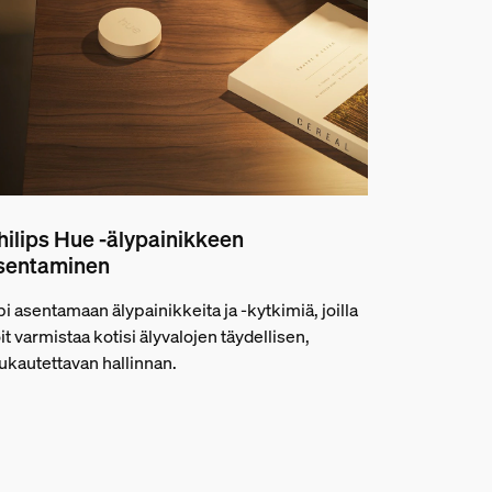
hilips Hue -älypainikkeen
sentaminen
i asentamaan älypainikkeita ja -kytkimiä, joilla
it varmistaa kotisi älyvalojen täydellisen,
kautettavan hallinnan.