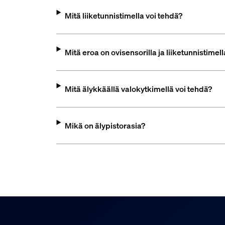
Mitä liiketunnistimella voi tehdä?
Mitä eroa on ovisensorilla ja liiketunnistimell
Mitä älykkäällä valokytkimellä voi tehdä?
Mikä on älypistorasia?