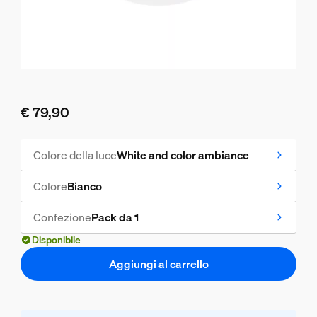
€ 79,90
Il prezzo attuale è € 79,90
Colore della luce
White and color ambiance
Colore
Bianco
Confezione
Pack da 1
Disponibile
Aggiungi al carrello