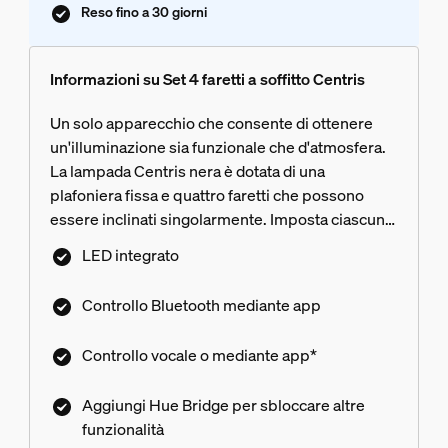
Reso fino a 30 giorni
Informazioni su Set 4 faretti a soffitto Centris
Un solo apparecchio che consente di ottenere
un'illuminazione sia funzionale che d'atmosfera.
La lampada Centris nera è dotata di una
plafoniera fissa e quattro faretti che possono
essere inclinati singolarmente. Imposta ciascuna
luce dell'apparecchio su uno dei numerosi colori
LED integrato
disponibili per un'atmosfera davvero unica.
Controllo Bluetooth mediante app
Controllo vocale o mediante app*
Aggiungi Hue Bridge per sbloccare altre
funzionalità