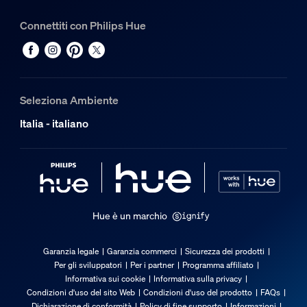
Caratteristiche luce
Connettiti con Philips Hue
Apertura fascio luminoso
40
Indice di resa cromatica (CRI)
Seleziona Ambiente
≥80
Italia - italiano
Temperatura del colore
2000-6500 K
Varie
Appositamente progettata per
Hue è un marchio
Soggiorno, Camera da letto
Tipo
Garanzia legale
Garanzia commerci
Sicurezza dei prodotti
Faretto integrato
Per gli sviluppatori
Per i partner
Programma affiliato
Informativa sui cookie
Informativa sulla privacy
EyeComfort
Condizioni d'uso del sito Web
Condizioni d'uso del prodotto
FAQs
No
Dichiarazione di conformità
Policy di fine supporto
Informazioni