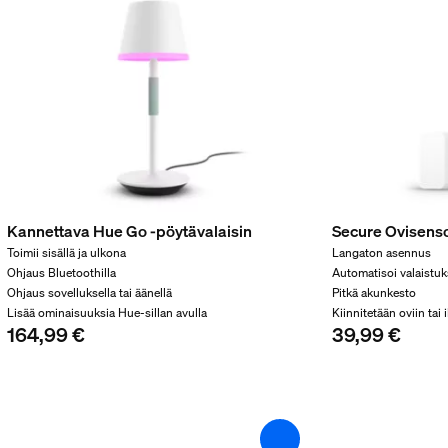
ruste mukana
ä
Kannettava Hue Go -pöytävalaisin
Secure Ovisenso
Toimii sisällä ja ulkona
Langaton asennus
Ohjaus Bluetoothilla
Automatisoi valaistu
Ohjaus sovelluksella tai äänellä
Pitkä akunkesto
Lisää ominaisuuksia Hue-sillan avulla
Kiinnitetään oviin tai
164,99 €
39,99 €
ino