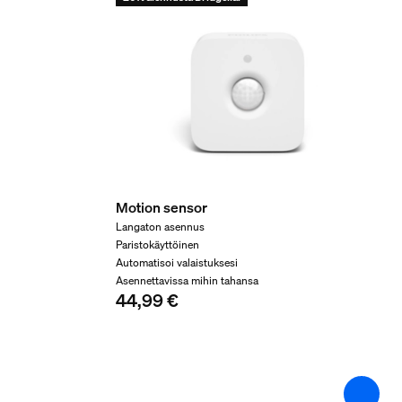
25 000
Lisäominaisuus/lisäva
Himmennettävä Hue-sovelluksella ja kytkimell
Kyllä
Integroitu LED
Kyllä
Yleistä
Motion sensor
Langaton asennus
Paristokäyttöinen
Suunniteltu erityisesti
Automatisoi valaistuksesi
Toiminnallinen
Asennettavissa mihin tahansa
44,99 €
Tyyppi
Kattovalaisimet
Pakkauksen mitat ja pa