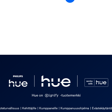
Hue on
-tuotemerkki
oteturvallisuus
Kehittäjille
Kumppaneille
Kumppanuusohjelma
Evästekäytänt