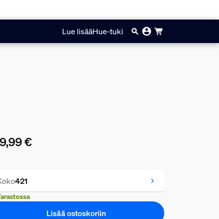
Lue lisää
Hue-tuki
9,99 €
yinen hinta on 129,99 €
Koko
421
arastossa
Lisää ostoskoriin