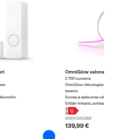
ri
OmniGlow valonauha 3 m
2 700 luumenia
ksen
OmniGlow-teknologian ansiosta valotehoste
tasaisia
 ikkunoihin
Suoraa ja epäsuoraa valoa
Erittäin kirkasta, puhtaan valkoista valoa
energy.link.label
139,99 €