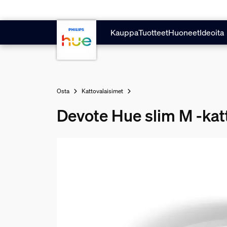
Hyppää pääsisältöön
Kauppa
Tuotteet
Huoneet
Ideoita
Osta
Kattovalaisimet
Devote Hue slim M -kat