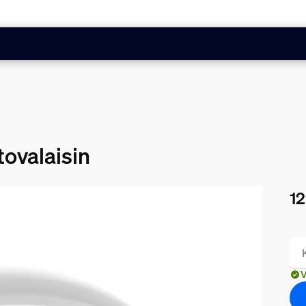
tovalaisin
12
Nyk
V