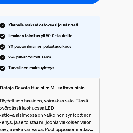
Klarnalla maksat ostoksesi joustavasti
Ilmainen toimitus yli 50 € tilauksille
30 päivän ilmainen palautusoikeus
2-4 päivän toimitusaika
Turvallinen maksuyhteys
Tietoja Devote Hue slim M -kattovalaisin
Täydellisen tasainen, voimakas valo. Tässä
pyöreässä ja ohuessa LED-
kattovalaisimessa on valkoinen synteettinen
kehys, ja se toistaa miljoonia valkoisen valon
sävyjä sekä värivaloa. Puoliuppoasennettava