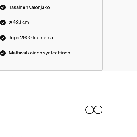
rakenne tuo valaistukseen syvyyttä, ja
Tasainen valonjako
tyylikkään yksinkertainen muotoilu sopii
jokaiseen huoneeseen.
⌀ 42,1 cm
Jopa 2900 luumenia
Mattavalkoinen synteettinen