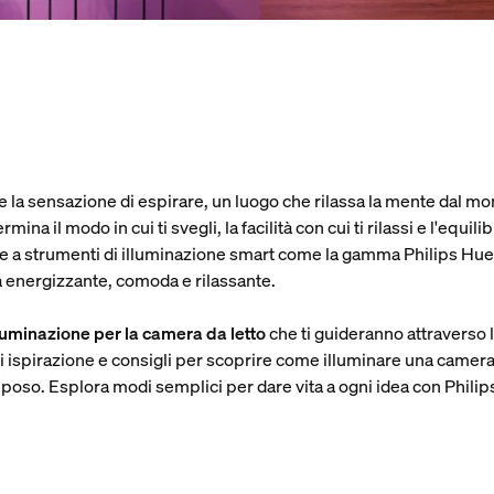
la sensazione di espirare, un luogo che rilassa la mente dal mom
na il modo in cui ti svegli, la facilità con cui ti rilassi e l'equili
ti e a strumenti di illuminazione smart come la gamma Philips Hue,
 energizzante, comoda e rilassante.
lluminazione per la camera da letto
che ti guideranno attraverso la
spirazione e consigli per scoprire come illuminare una camera da
riposo. Esplora modi semplici per dare vita a ogni idea con Phili