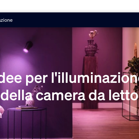
azione
dee per l'illuminazio
della camera da letto