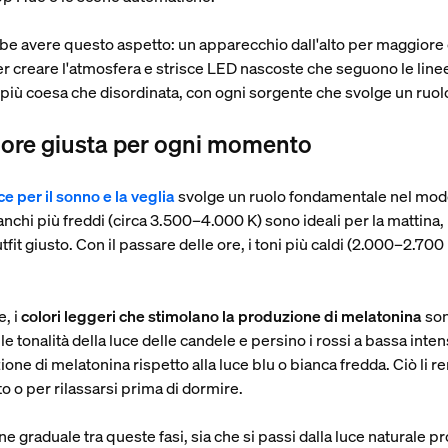
bbe avere questo aspetto: un apparecchio dall'alto per maggior
 per creare l'atmosfera e strisce LED nascoste che seguono le line
 più coesa che disordinata, con ogni sorgente che svolge un ruolo
lore giusta per ogni momento
ce per il sonno e la veglia
svolge un ruolo fondamentale nel modo i
bianchi più freddi (circa 3.500–4.000 K) sono ideali per la mattina
tfit giusto. Con il passare delle ore, i toni più caldi (2.000–2.700
e, i
colori leggeri che stimolano la produzione di melatonina
son
le tonalità della luce delle candele e persino i rossi a bassa inten
e di melatonina rispetto alla luce blu o bianca fredda. Ciò li re
to o per rilassarsi prima di dormire.
e graduale tra queste fasi, sia che si passi dalla luce naturale pr