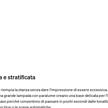
e stratificata
e riempia la stanza senza dare l'impressione di essere eccessiv
 una grande lampada con paralume creano una base delicata per l
caso perché consentono di passare in pochi secondi dalle tonalità
'app Hue o le scene automatiche.